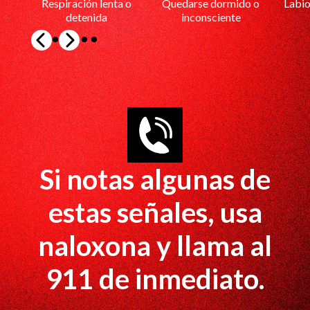
Respiración lenta o
Quedarse dormido o
Labio
detenida
inconsciente
Si notas algunas de
estas señales, usa
naloxona y
llama al
911
de inmediato.